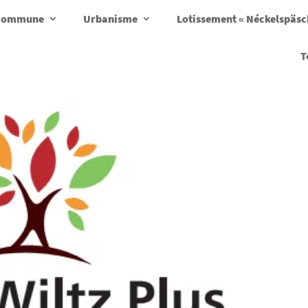
a commune
Urbanisme
Lotissement « Néckelspäs
T