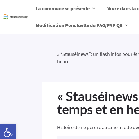
La commune se présente
Vivre dans l
Modification Ponctuelle du PAG/PAP QE
»
“Stauséinews”: un flash infos pour êt
heure
« Stauséinews 
temps et en h
Ouvrir la barre d’outils
Histoire de ne perdre aucune miette de