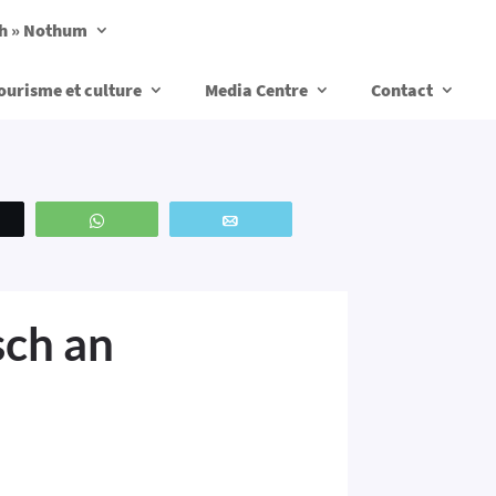
ch » Nothum
ourisme et culture
Media Centre
Contact
weetez
WhatsApp
Email
ch an