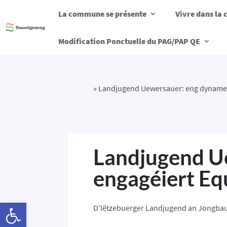
La commune se présente
Vivre dans l
Modification Ponctuelle du PAG/PAP QE
»
Landjugend Uewersauer: eng dynames
Landjugend U
engagéiert Eq
Ouvrir la barre d’outils
D'lëtzebuerger Landjugend an Jongbaue