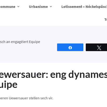
a commune
Urbanisme
Lotissement « Néckelspäs
T
ch an engagéiert Equipe
Partagez
T
ewersauer: eng dynames
uipe
ren Uewersauer stellen sech vir.