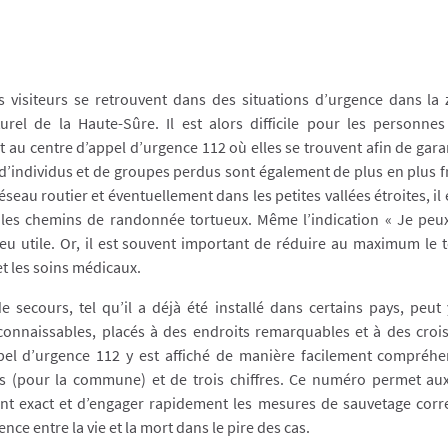
es visiteurs se retrouvent dans des situations d’urgence dans l
rel de la Haute-Sûre. Il est alors difficile pour les personne
 au centre d’appel d’urgence 112 où elles se trouvent afin de gar
d’individus et de groupes perdus sont également de plus en plus 
réseau routier et éventuellement dans les petites vallées étroites, il 
r les chemins de randonnée tortueux. Même l’indication « Je peux 
peu utile. Or, il est souvent important de réduire au maximum le 
et les soins médicaux.
secours, tel qu’il a déjà été installé dans certains pays, peut y
connaissables, placés à des endroits remarquables et à des cro
el d’urgence 112 y est affiché de manière facilement compréhen
s (pour la commune) et de trois chiffres. Ce numéro permet aux
nt exact et d’engager rapidement les mesures de sauvetage corr
ence entre la vie et la mort dans le pire des cas.