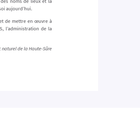
des noms de lieux et la
soi aujourd’hui.
 et de mettre en œuvre à
 l’administration de la
c naturel
de la Haute-Sûre