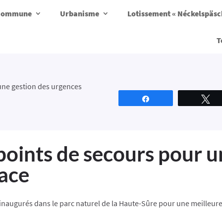
a commune
Urbanisme
Lotissement « Néckelspäs
T
une gestion des urgences
Partagez
T
oints de secours pour u
cace
naugurés dans le parc naturel de la Haute-Sûre pour une meilleure 