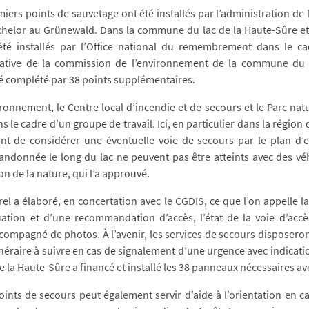
ers points de sauvetage ont été installés par l’administration de 
achelor au Grünewald. Dans la commune du lac de la Haute-Sûre et 
été installés par l’Office national du remembrement dans le c
iative de la commission de l’environnement de la commune du l
é complété par 38 points supplémentaires.
onnement, le Centre local d’incendie et de secours et le Parc nat
 le cadre d’un groupe de travail. Ici, en particulier dans la région d
ant de considérer une éventuelle voie de secours par le plan d’
donnée le long du lac ne peuvent pas être atteints avec des véh
on de la nature, qui l’a approuvé.
urel a élaboré, en concertation avec le CGDIS, ce que l’on appelle l
uation et d’une recommandation d’accès, l’état de la voie d’ac
accompagné de photos. À l’avenir, les services de secours disposeron
néraire à suivre en cas de signalement d’une urgence avec indicati
de la Haute-Sûre a financé et installé les 38 panneaux nécessaires a
oints de secours peut également servir d’aide à l’orientation en c