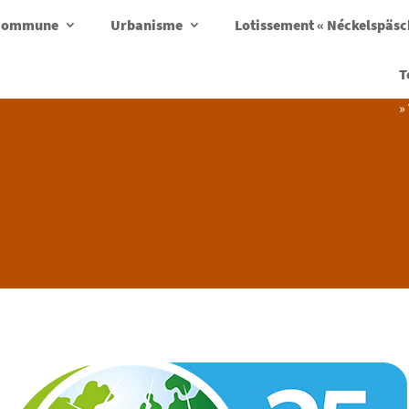
a commune
Urbanisme
Lotissement « Néckelspäs
T
»