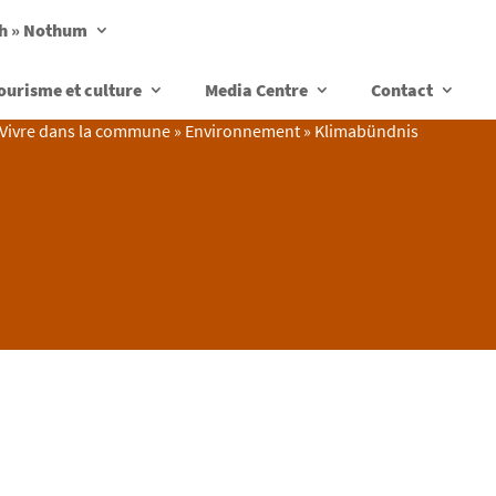
ch » Nothum
ourisme et culture
Media Centre
Contact
Vivre dans la commune
»
Environnement
»
Klimabündnis