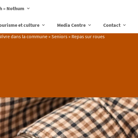
ch » Nothum
ourisme et culture
Media Centre
Contact
Vivre dans la commune
»
Seniors
»
Repas sur roues