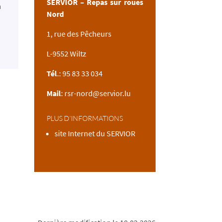
SERVIOR – Repas sur roues
à
Nord
1, rue des Pêcheurs
L-9552 Wiltz
Tél
.: 95 83 33 034
Mail
:
rsr-nord@servior.lu
PLUS D’INFORMATIONS
site Internet du SERVIOR