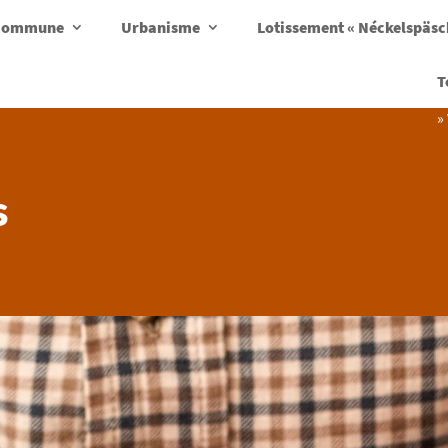
a commune
Urbanisme
Lotissement « Néckelspäs
T
»
s