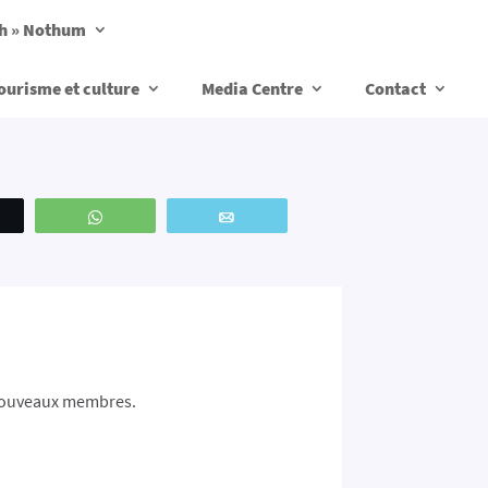
ch » Nothum
ourisme et culture
Media Centre
Contact
weetez
WhatsApp
Email
e nouveaux membres.