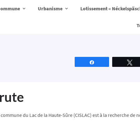
a commune
Urbanisme
Lotissement « Néckelspäs
T
Partagez
T
rute
la commune du Lac de la Haute-Sûre (CISLAC) est à la recherche d