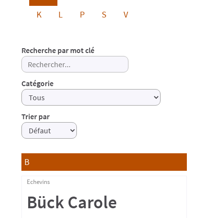
K
L
P
S
V
Recherche par mot clé
Catégorie
Trier par
B
Echevins
Bück Carole