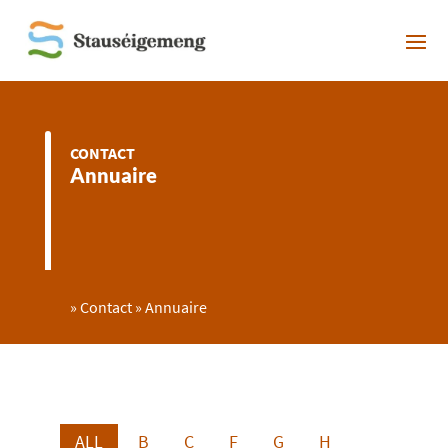
CONTACT
Annuaire
»
Contact
»
Annuaire
ALL
B
C
F
G
H