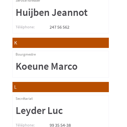
Service forestier
Huijben Jeannot
247 56 562
Téléphone:
K
Bourgmestre
Koeune Marco
L
Secrétariat
Leyder Luc
99 35 54-38
Téléphone: