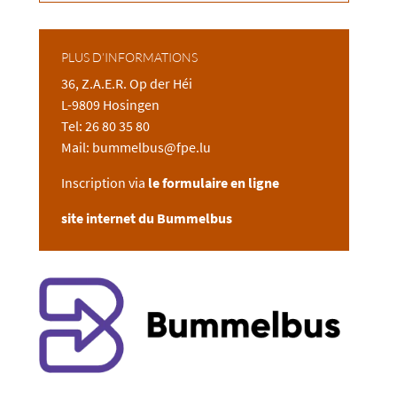
PLUS D’INFORMATIONS
36, Z.A.E.R. Op der Héi
L-9809 Hosingen
Tel: 26 80 35 80
Mail:
bummelbus@fpe.lu
Inscription via
le formulaire en ligne
site internet du Bummelbus