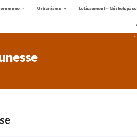
a commune
Urbanisme
Lotissement « Néckelspäs
T
»
eunesse
sse