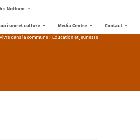
ch » Nothum
ourisme et culture
Media Centre
Contact
Vivre dans la commune
»
Education et jeunesse