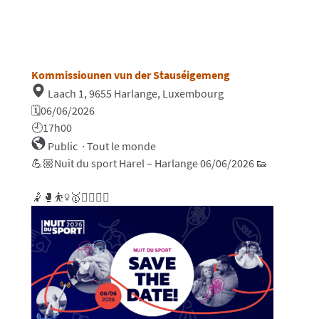
Kommissiounen vun der Stauséigemeng
Laach 1, 9655 Harlange, Luxembourg
🗓️06/06/2026
🕘
17h00
Public
·
Tout le monde
💪🏼
Nuit du sport Harel – Harlange 06/06/2026
👟
🤾🥊⛹️‍♀️🥇🏊‍♂️🤽‍♂️