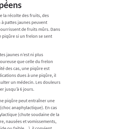
opéens
la récolte des fruits, des
n à pattes jaunes peuvent
nourrissent de fruits mûrs. Dans
de piqûre si un frelon se sent
tes jaunes n’est ni plus
oureuse que celle du frelon
té des cas, une piqûre est
ications dues à une piqûre, il
ulter un médecin. Les douleurs
r jusqu’à 6 jours.
une piqûre peut entraîner une
 (choc anaphylactique). En cas
lactique (chute soudaine de la
aire, nausées et vomissements,
ide ou faible…), il convient