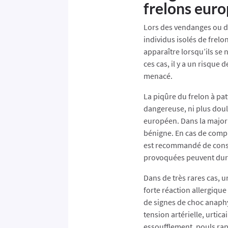
frelons eur
Lors des vendanges ou de 
individus isolés de frelo
apparaître lorsqu’ils se 
ces cas, il y a un risque 
menacé.
La piqûre du frelon à pat
dangereuse, ni plus doul
européen. Dans la majori
bénigne. En cas de compl
est recommandé de cons
provoquées peuvent dure
Dans de très rares cas, 
forte réaction allergique
de signes de choc anaphy
tension artérielle, urtic
essoufflement, pouls rap