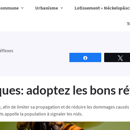
a commune
Urbanisme
Lotissement « Néckelspäs
T
éflexes
Partagez
T
ques: adoptez les bons ré
, afin de limiter sa propagation et de réduire les dommages causé
ts appelle la population à signaler les nids.