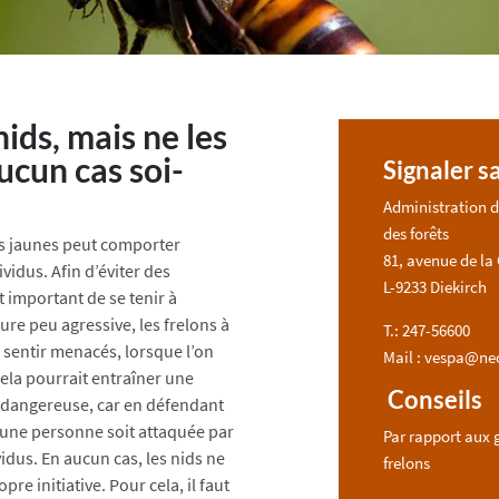
nids, mais ne les
ucun cas soi-
Signaler s
Administration d
des forêts
es jaunes peut comporter
81, avenue de la
vidus. Afin d’éviter des
L-9233 Diekirch
t important de se tenir à
ure peu agressive, les frelons à
T.: 247-56600
 sentir menacés, lorsque l’on
Mail : vespa@ne
Cela pourrait entraîner une
Conseils
 dangereuse, car en défendant
u’une personne soit attaquée par
Par rapport aux 
dus. En aucun cas, les nids ne
frelons
pre initiative. Pour cela, il faut