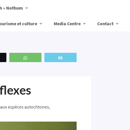
ch » Nothum
ourisme et culture
Media Centre
Contact
weetez
WhatsApp
Email
flexes
s aux espèces autochtones,