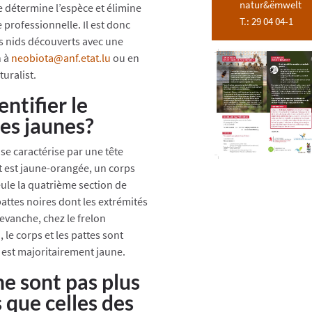
natur&ëmwelt
e détermine l’espèce et élimine
T.: 29 04 04-1
 professionnelle. Il est donc
es nids découverts avec une
n à
neobiota@anf.etat.lu
ou en
turalist.
ntifier le
tes jaunes?
 se caractérise par une tête
nt est jaune-orangée, un corps
eule la quatrième section de
attes noires dont les extrémités
revanche, chez le frelon
le corps et les pattes sont
 est majoritairement jaune.
ne sont pas plus
que celles des