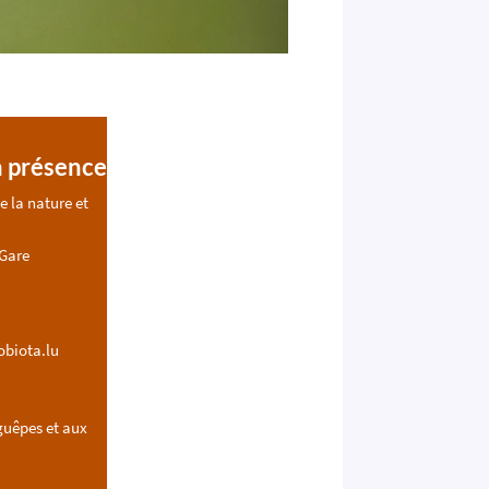
a présence
e la nature et
 Gare
obiota.lu
guêpes et aux