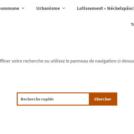
a commune
Urbanisme
Lotissement « Néckelspäs
T
finer votre recherche ou utilisez le panneau de navigation ci-dess