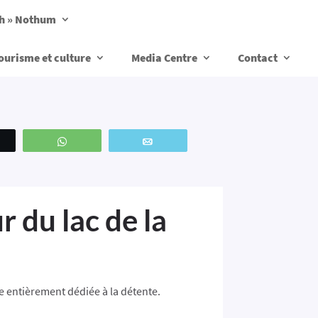
ch » Nothum
ourisme et culture
Media Centre
Contact
weetez
WhatsApp
Email
 du lac de la
e entièrement dédiée à la détente.