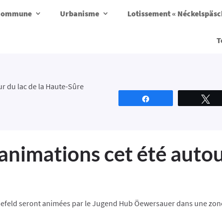
a commune
Urbanisme
Lotissement « Néckelspäs
T
ur du lac de la Haute-Sûre
Partagez
T
animations cet été autour
ussefeld seront animées par le Jugend Hub Öewersauer dans une zon