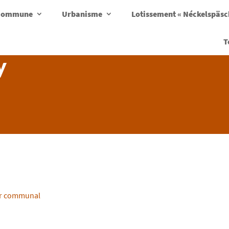
a commune
Urbanisme
Lotissement « Néckelspäs
T
y
ier communal