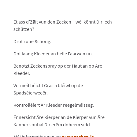
Et ass d’Zäit vun den Zecken – wéi kënnt Dir Iech
schützen?
Drot zoue Schong.
Dot laang Kleeder an helle Faarwen un.
Benotzt Zeckenspray op der Haut an op Äre
Kleeder.
Vermeit héicht Gras a bléiwt op de
Spadséierweeër.
Kontrolléiert Är Kleeder reegelméisseg.
Ënnersicht Äre Kierper an de Kierper vun Äre
Kanner soubal Dir erëm doheem sidd.
Méi Informatiounen op
www.zecken.lu