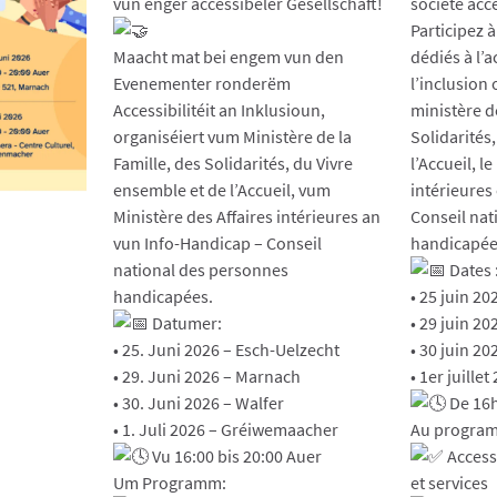
vun enger accessibeler Gesellschaft!
société acc
Participez 
Maacht mat bei engem vun den
dédiés à l’a
Evenementer ronderëm
l’inclusion 
Accessibilitéit an Inklusioun,
ministère de
organiséiert vum Ministère de la
Solidarités
Famille, des Solidarités, du Vivre
l’Accueil, l
ensemble et de l’Accueil, vum
intérieures
Ministère des Affaires intérieures an
Conseil nat
vun Info-Handicap – Conseil
handicapée
national des personnes
Dates 
handicapées.
• 25 juin 20
Datumer:
• 29 juin 2
• 25. Juni 2026 – Esch-Uelzecht
• 30 juin 2
• 29. Juni 2026 – Marnach
• 1er juill
• 30. Juni 2026 – Walfer
De 16h
• 1. Juli 2026 – Gréiwemaacher
Au program
Vu 16:00 bis 20:00 Auer
Accessi
Um Programm:
et services