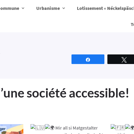
a commune
Urbanisme
Lotissement « Néckelspäs
T
!
Partagez
T
’une société accessible!
Mir all si Matgestalter