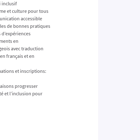
inclusif
me et culture pour tous
ication accessible
es de bonnes pratiques
 d’expériences
ments en
eois avec traduction
en français et en
ations et inscriptions:
aisons progresser
ité et l’inclusion pour