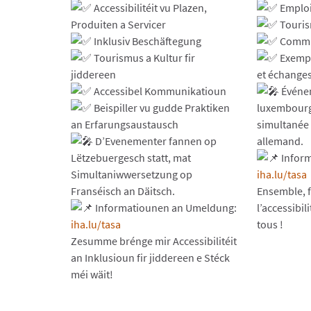
Accessibilitéit vu Plazen,
Emploi 
Produiten a Servicer
Touris
Inklusiv Beschäftegung
Commun
Tourismus a Kultur fir
Exempl
jiddereen
et échanges
Accessibel Kommunikatioun
Événe
Beispiller vu gudde Praktiken
luxembourg
an Erfarungsaustausch
simultanée 
D’Evenementer fannen op
allemand.
Lëtzebuergesch statt, mat
Inform
Simultaniwwersetzung op
iha.lu/tasa
Franséisch an Däitsch.
Ensemble, f
Informatiounen an Umeldung:
l’accessibil
iha.lu/tasa
tous !
Zesumme brénge mir Accessibilitéit
an Inklusioun fir jiddereen e Stéck
méi wäit!