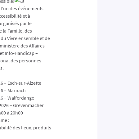
essible!
à l’un des événements
ccessibilité et à
organisés par le
 la Famille, des
, du Vivre ensemble et de
e ministère des Affaires
 et Info-Handicap –
ional des personnes
s.
:
26 – Esch-sur-Alzette
026 – Marnach
026 – Walferdange
et 2026 – Grevenmacher
00 à 20h00
me :
bilité des lieux, produits