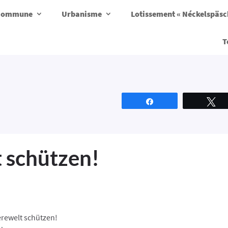
a commune
Urbanisme
Lotissement « Néckelspäs
T
Partagez
T
t schützen!
erewelt schützen!