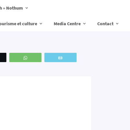
ch » Nothum
ourisme et culture
Media Centre
Contact
weetez
WhatsApp
Email