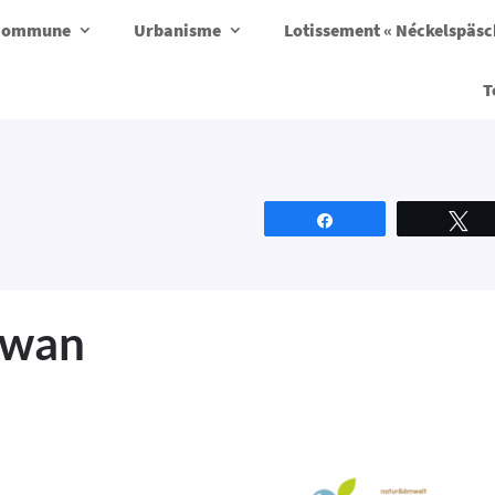
a commune
Urbanisme
Lotissement « Néckelspäs
T
Partagez
T
ewan