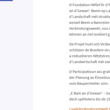
D’Fondation Hëllef fir d
an d’Gewan“ Beem op Lan
d’Landschaft méi struktu
eenzel Beem a Bamreien
Verbindungsweeër, sou d
kënnen an net isoléiert g
De Projet huet och Virde
schützen de Buedem vir
a reduzéieren Hëtztstres
d’Landwirtschaft méi sta
D’Participatioun ass grat
der Planung an Ëmsetzun
vum Bauperimeter sinn.
„E Bam an d’Gewan“ – bas
dech spéitstens bis de 1
l.sadeler@naturemwelt.