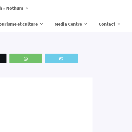
ch » Nothum
ourisme et culture
Media Centre
Contact
weetez
WhatsApp
Email