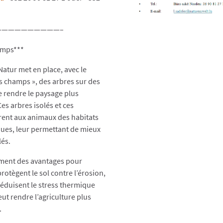
——————————–
amps***
’Natur met en place, avec le
es champs », des arbres sur des
e rendre le paysage plus
Ces arbres isolés et ces
rent aux animaux des habitats
ques, leur permettant de mieux
lés.
ement des avantages pour
 protègent le sol contre l’érosion,
réduisent le stress thermique
ut rendre l’agriculture plus
.