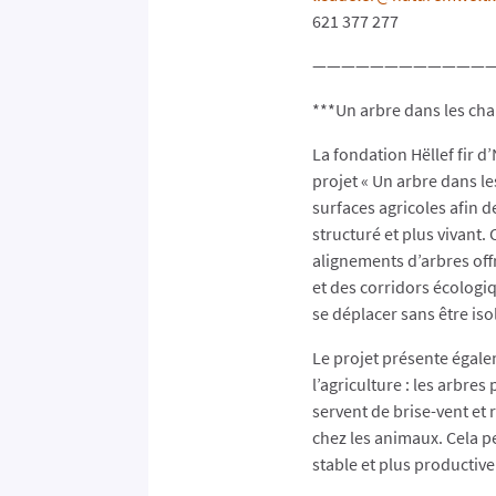
621 377 277
————————————
***Un arbre dans les ch
La fondation Hëllef fir d
projet « Un arbre dans l
surfaces agricoles afin d
structuré et plus vivant. 
alignements d’arbres off
et des corridors écologi
se déplacer sans être iso
Le projet présente égal
l’agriculture : les arbres
servent de brise-vent et 
chez les animaux. Cela pe
stable et plus productive