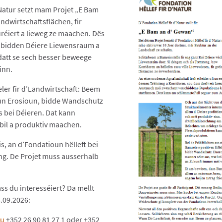
’Natur setzt mam Projet „E Bam
dwirtschaftsflächen, fir
réiert a lieweg ze maachen. Dës
 bidden Déiere Liewensraum a
att se sech besser beweege
inn.
eler fir d’Landwirtschaft: Beem
un Erosioun, bidde Wandschutz
s bei Déieren. Dat kann
bil a produktiv maachen.
is, an d’Fondatioun hëlleft bei
g. De Projet muss ausserhalb
s du interesséiert? Da mellt
5.09.2026:
lu
+352 26 90 81 27 1 oder +352