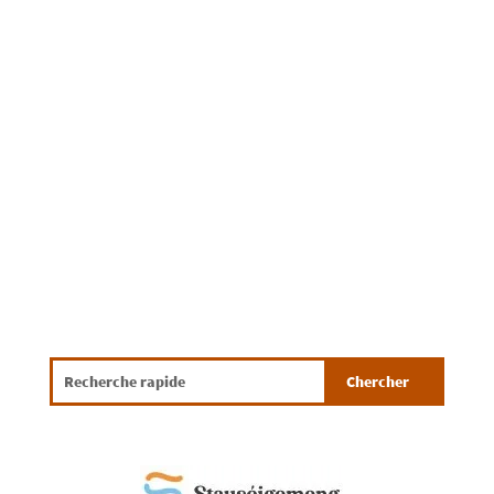
🇱🇺 De Programm fir d’Babykreesjoer
2026/2027 ass elo do!